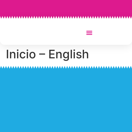
Tienda oficial CB Benicarló
Inicio – English