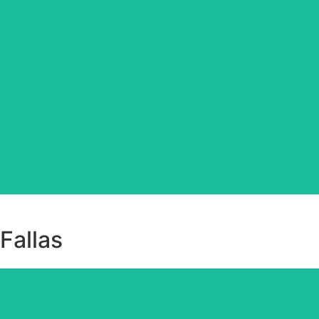
Equipa tu peña ahora.
Fallas
Prepara el casal hoy.